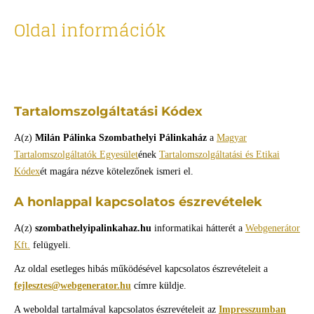
Oldal információk
Tartalomszolgáltatási Kódex
A(z)
Milán Pálinka Szombathelyi Pálinkaház
a
Magyar
Tartalomszolgáltatók Egyesület
ének
Tartalomszolgáltatási és Etikai
Kódex
ét magára nézve kötelezőnek ismeri el.
A honlappal kapcsolatos észrevételek
A(z)
szombathelyipalinkahaz.hu
informatikai hátterét a
Webgenerátor
Kft.
felügyeli.
Az oldal esetleges hibás működésével kapcsolatos észrevételeit a
fejlesztes@webgenerator.hu
címre küldje.
A weboldal tartalmával kapcsolatos észrevételeit az
Impresszumban