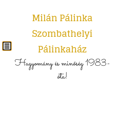
Milán Pálinka
Szombathelyi
Pálinkaház
Hagyomány és minőség 1983-
óta!