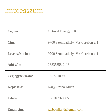
Impresszum
Cégnév:
Optimal Energy Kft.
Cím:
9700 Szombathely, Vas Gereben u.1.
Levelezési cím:
9700 Szombathely, Vas Gereben u.1.
Adószám:
23835858-2-18
Cégjegyzékszám:
18-09110930
Képviselő:
Nagy-Szabó Milán
Telefon:
+36703969605
Email cím:
szabomilan8@gmail.com