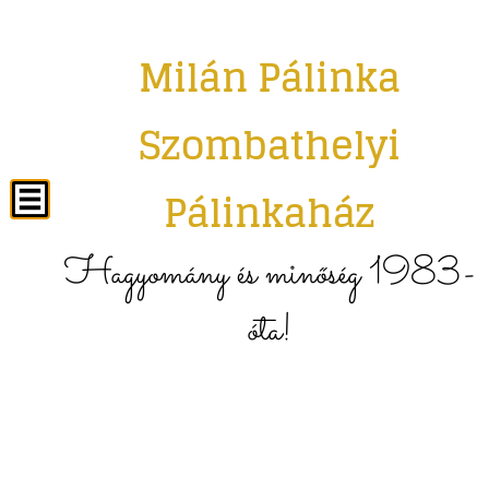
Milán Pálinka
Szombathelyi
Pálinkaház
Hagyomány és minőség 1983-
óta!